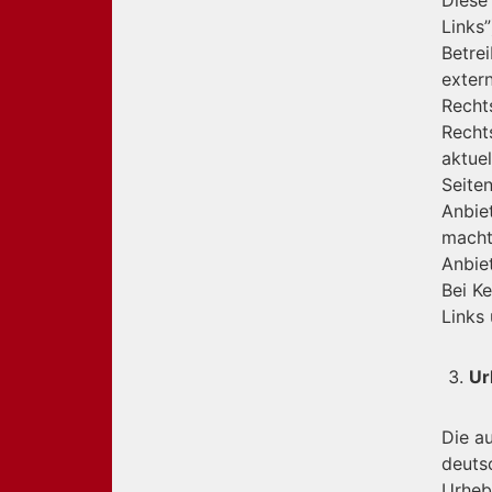
Links”
Betre
exter
Recht
Rechts
aktuel
Seite
Anbiet
macht.
Anbie
Bei K
Links 
Ur
Die au
deuts
Urheb