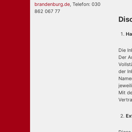
brandenburg.de
, Telefon: 030
862 067 77
Dis
Ha
Die In
Der A
Vollst
der In
Namen
jewei
Mit d
Vertr
Ex
Diese