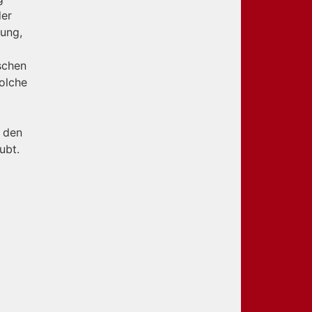
der
gung,
schen
solche
r den
ubt.