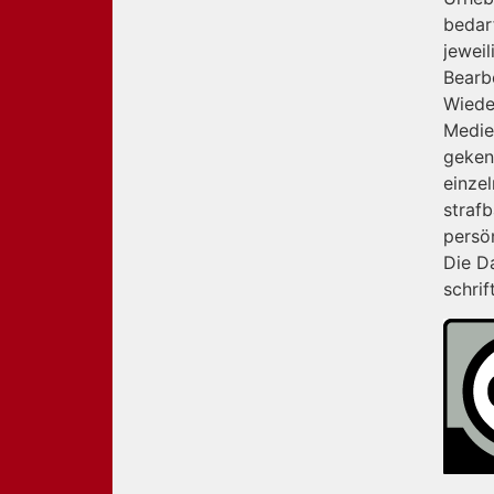
bedar
jeweil
Bearb
Wiede
Medie
geken
einzel
straf
persö
Die Da
schrif