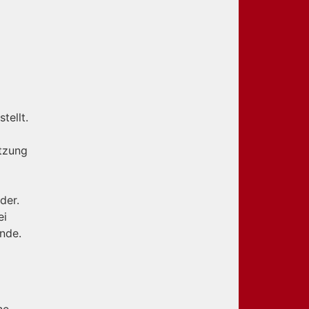
tellt.
utzung
der.
ei
nde.
ne