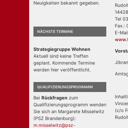
Neuigkeiten bekannt gegeben.
Rudolf
14428
Tel 0
Fax.:
NÄCHSTE TERMINE
E-Mai
www.f
Strategiegruppe Wohnen
Vorst
Aktuell sind keine Treffen
Jibran
geplant. Kommende Termine
werden hier veröffentlicht.
Amtsg
QUALIFIZIERUNGSPROGRAMM
Inhalt
Bei
Rückfragen
zum
Vincen
Qualifizierungsprogramm wenden
(c/o F
Sie sich an Margarete Misselwitz
Rudol
(PSZ Brandenburg):
m.misselwitz@psz-