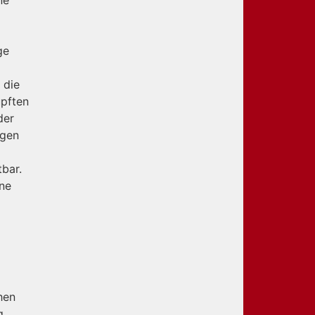
ge
 die
üpften
der
igen
bar.
rne
hen
g